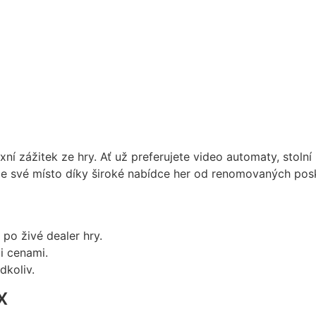
ní zážitek ze hry. Ať už preferujete video automaty, stolní
de své místo díky široké nabídce her od renomovaných pos
po živé dealer hry.
i cenami.
dkoliv.
x