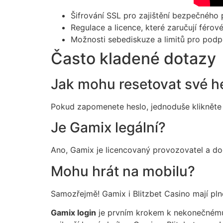
Šifrování SSL pro zajištění bezpečného 
Regulace a licence, které zaručují férové
Možnosti sebediskuze a limitů pro pod
Často kladené dotazy
Jak mohu resetovat své h
Pokud zapomenete heslo, jednoduše klikněte n
Je Gamix legální?
Ano, Gamix je licencovaný provozovatel a do
Mohu hrát na mobilu?
Samozřejmě! Gamix i Blitzbet Casino mají pln
Gamix login
je prvním krokem k nekonečnému d