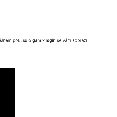
pěšném pokusu o
gamix login
se vám zobrazí