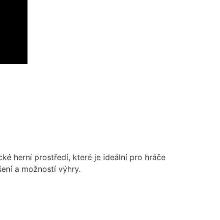
 herní prostředí, které je ideální pro hráče
šení a možností výhry.