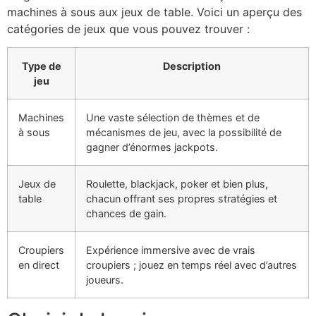
machines à sous aux jeux de table. Voici un aperçu des
catégories de jeux que vous pouvez trouver :
Type de
Description
jeu
Machines
Une vaste sélection de thèmes et de
à sous
mécanismes de jeu, avec la possibilité de
gagner d’énormes jackpots.
Jeux de
Roulette, blackjack, poker et bien plus,
table
chacun offrant ses propres stratégies et
chances de gain.
Croupiers
Expérience immersive avec de vrais
en direct
croupiers ; jouez en temps réel avec d’autres
joueurs.