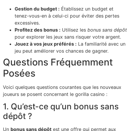
Gestion du budget :
Établissez un budget et
tenez-vous-en à celui-ci pour éviter des pertes
excessives.
Profitez des bonus :
Utilisez les
bonus sans dépôt
pour explorer les jeux sans risquer votre argent.
Jouez à vos jeux préférés :
La familiarité avec un
jeu peut améliorer vos chances de gagner.
Questions Fréquemment
Posées
Voici quelques questions courantes que les nouveaux
joueurs se posent concernant le gorilla casino :
1. Qu’est-ce qu’un bonus sans
dépôt ?
Un
bonus sans dépôt
est une offre qui permet aux