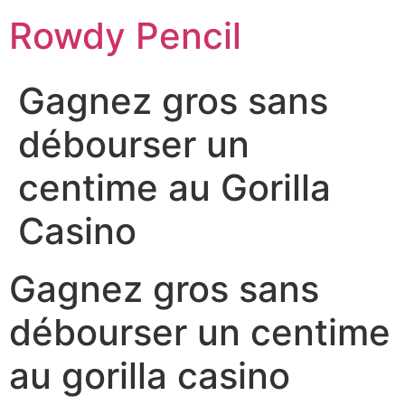
Skip
Rowdy Pencil
to
content
Gagnez gros sans
débourser un
centime au Gorilla
Casino
Gagnez gros sans
débourser un centime
au gorilla casino